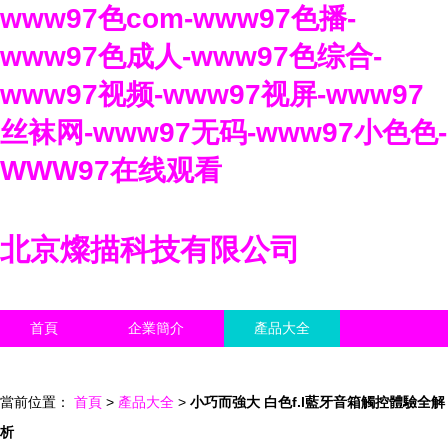
www97色com-www97色播-
www97色成人-www97色综合-
www97视频-www97视屏-www97
丝袜网-www97无码-www97小色色-
WWW97在线观看
北京燦描科技有限公司
首頁
企業簡介
產品大全
聯系我們
企業信息
訪客留言
當前位置：
首頁
>
產品大全
>
小巧而強大 白色f.l藍牙音箱觸控體驗全解
析