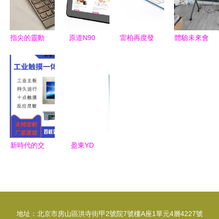
控產品
度解析
指尖的靈動
原道N90
雷柏再度發
體驗未來會
雷柏2013
9.7英寸IPS
力Win8市
議新方式
觸控新品發
屏與持久續
場 新品亮
海信觸控一
布會產品美
航的完美融
相，未來瞄
體機點亮高
圖賞析
合
向E6700級
效協作
別觸控產品
新時代的交
盈東YD
互之門 觸
2004D觸控
控產品的演
一體機 創
進與未來展
新交互體驗
望
的標桿之選
地址：北京市房山區洪寺街甲2號院7號樓A座1單元4層4227號