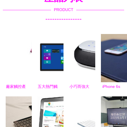
PRODUCT
----------------
廠家觸控產
五大熱門觸
小巧而強大
iPhone 6s
品圖片總覽
控屏顯示器
白色f.l藍牙
與6s Plus
智能交互的
推薦讓你的
音箱觸控體
玫瑰金版真
未來視界
辦公更加高
驗全解析
機實拍 觸
效便捷! 觸
控新體驗深